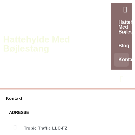
Gå
til
indholdet
Hatteh
Med
Bøjles
Hattehylde Med
Blog
Bøjlestang
Kontak
Kontakt
ADRESSE
Tropic Traffic LLC-FZ