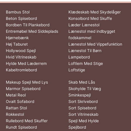
Bambus Stol
Klædeskab Med Skydelåger
Beton Spisebord
Konsolbord Med Skuffe
Bordben Til Plankebord
Læder Lænestol
Entremøbel Med Siddeplads
Lænestol med indbygget
Hjørnebænk
fodskammel
Høj Taburet
Lænestol Med Vippefunktion
Hollywood Spejl
Lænestol Til Børn
Hvid Vitrineskab
Lampebord
Hylde Med Læderrem
Loftlem Med Stige
Kabeltromlebord
Loftstige
Makeup Spejl Med Lys
Skab Med Lås
Marmor Spisebord
Skohylde Til Væg
Metal Reol
Sminkespejl
Ovalt Sofabord
Sort Skrivebord
Rattan Stol
Sort Spisebord
Rokkestol
Sort Vitrineskab
Rullebord Med Skuffer
Spejl Med Hylde
Rundt Spisebord
Spejlbord