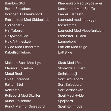
Bambus Stol
Klædeskab Med Skydelåger
Beton Spisebord
Konsolbord Med Skuffe
Bordben Til Plankebord
Læder Lænestol
Entremøbel Med Siddeplads
Lænestol med indbygget
Hjørnebænk
fodskammel
Høj Taburet
Lænestol Med Vippefunktion
Hollywood Spejl
Lænestol Til Børn
Hvid Vitrineskab
Lampebord
Hylde Med Læderrem
Loftlem Med Stige
Kabeltromlebord
Loftstige
Makeup Spejl Med Lys
Skab Med Lås
Marmor Spisebord
Skohylde Til Væg
Metal Reol
Sminkespejl
Ovalt Sofabord
Sort Skrivebord
Rattan Stol
Sort Spisebord
Rokkestol
Sort Vitrineskab
Rullebord Med Skuffer
Spejl Med Hylde
Rundt Spisebord
Spejlbord
Rundt Marmor Spisebord
Spejl Kommode