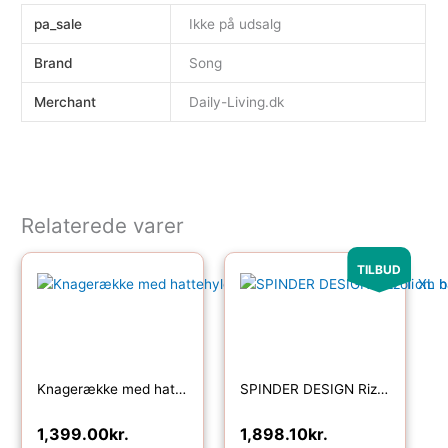
pa_sale
Ikke på udsalg
Brand
Song
Merchant
Daily-Living.dk
Relaterede varer
Den oprindelige pris var: 2
Den aktuelle pri
TILBUD
Knagerække med hattehylde, ægte træ, naturfarvet, 71 cm bred
SPINDER DESIGN Rizzoli XL hattehylde, m. 10 knager og 1 bøjlestang – natur eg og sort stål
1,399.00
kr.
1,898.10
kr.